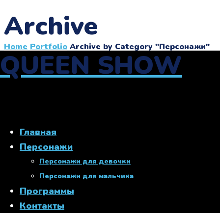
Archive
Home
Portfolio
Archive by Category "Персонажи"
QUEEN SHOW
Главная
Персонажи
Персонажи для девочки
Portfolio Category:
Персонажи для мальчика
Программы
Персонажи
Контакты